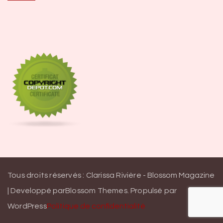
Tous droits réservés : Clarissa Rivière -
Blossom Magazine
| Developpé par
Blossom Themes
.
Propulsé par
WordPress
Politique de confidentialité