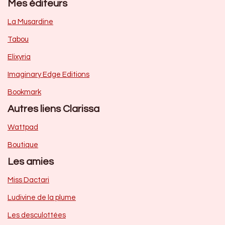
Mes éditeurs
La Musardine
Tabou
Elixyria
Imaginary Edge Editions
Bookmark
Autres liens Clarissa
Wattpad
Boutique
Les amies
Miss Dactari
Ludivine de la plume
Les desculottées