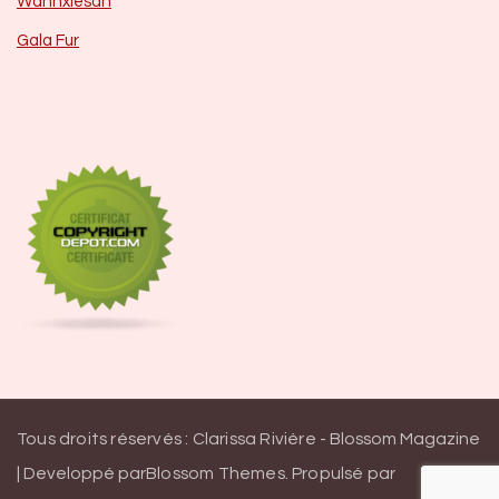
Wannxlesah
Gala Fur
Tous droits réservés : Clarissa Rivière -
Blossom Magazine
| Developpé par
Blossom Themes
.
Propulsé par