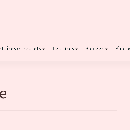
stoires et secrets
Lectures
Soirées
Photos
e