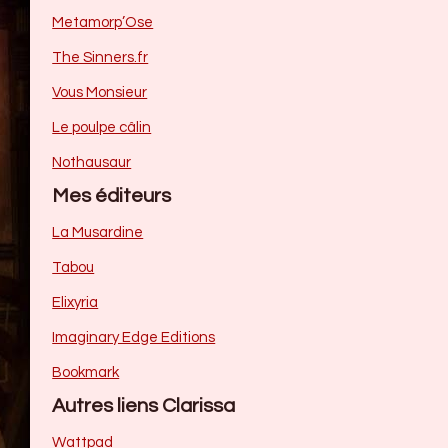
Metamorp’Ose
The Sinners.fr
Vous Monsieur
Le poulpe câlin
Nothausaur
Mes éditeurs
La Musardine
Tabou
Elixyria
Imaginary Edge Editions
Bookmark
Autres liens Clarissa
Wattpad