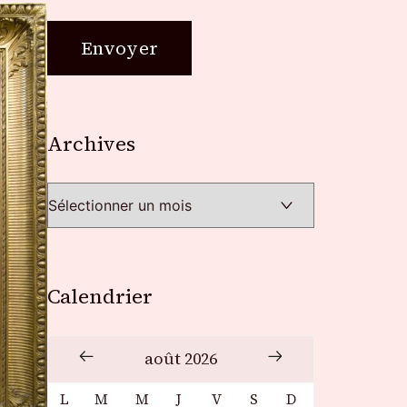
Archives
Archives
Calendrier
août 2026
L
M
M
J
V
S
D