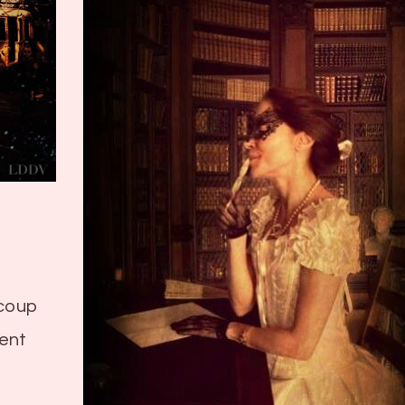
ucoup
ent