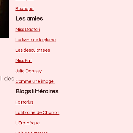
Boutique
Les amies
Miss Dactari
Ludivine de la plume
Les desculottées
Miss Kat
Julie Derussy
li des
Comme une image
Blogs littéraires
Fattorius
La librairie de Charron
L’Erothèque