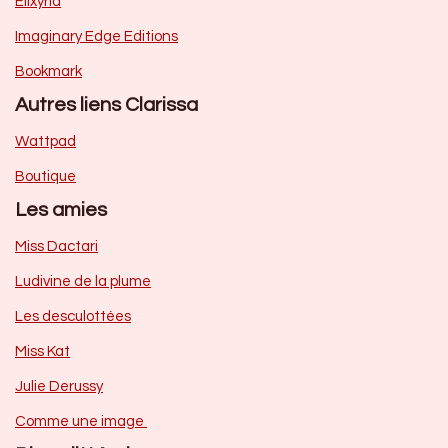
Elixyria
Imaginary Edge Editions
Bookmark
Autres liens Clarissa
Wattpad
Boutique
Les amies
Miss Dactari
Ludivine de la plume
Les desculottées
Miss Kat
Julie Derussy
Comme une image